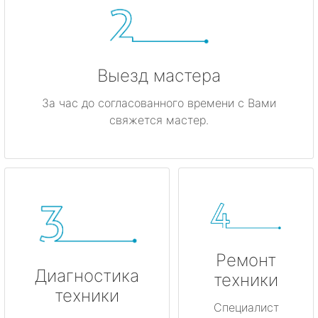
Каменногорск
Кингисепп
Выезд мастера
Кириши
За час до согласованного времени с Вами
свяжется мастер.
Кировск
Коммунар
Кудрово
Лодейное Поле
Ремонт
Луга
Диагностика
техники
техники
Любань
Специалист