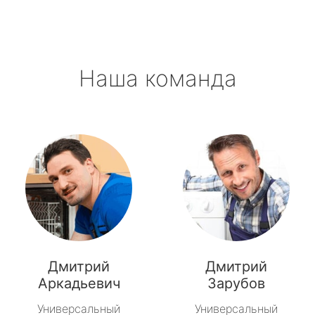
Павлово
Приладожский
Наша команда
Рахья
Рощино
Рябово
Свирьстрой
Сиверский
Синявино
Дмитрий
Дмитрий
Советский
Аркадьевич
Зарубов
Универсальный
Универсальный
Тайцы