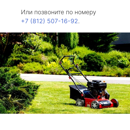
Белоостров
Или позвоните по номеру
Молодежное
+7 (812) 507-16-92
.
Солнечное
Комарово
Усть-Ижора
Саперный
Петро-Славянка
Тярлево
Смолячково
Ушково