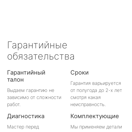
Сертолово
Сланцы
Сосновый Бор
Гарантийные
Сясьстрой
обязательства
Тихвин
Гарантийный
Сроки
талон
Тосно
Гарантия варьируется
Выдаем гарантию не
от полугода до 2-х лет
Шлиссельбург
зависимо от сложности
смотря какая
работ.
неисправность.
Большая Ижора
Диагностика
Комплектующие
Будогощь
Мастер перед
Мы применяем детали