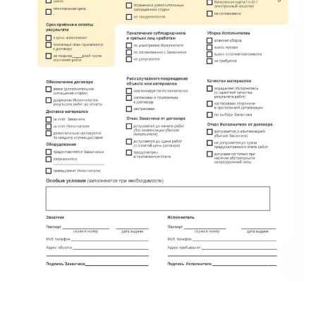
Красный Бор
Кузнечное
Кузьмоловский
Лебяжье
Лесогорский
Мга
Назия
Никольский
Новоселье