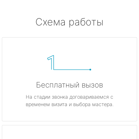
Серово
Схема работы
Бокситогорск
Волосово
Волхов
Всеволожск
Бесплатный вызов
Выборг
На стадии звонка договариваемся с
временем визита и выбора мастера.
Высоцк
Гатчина
Ивангород