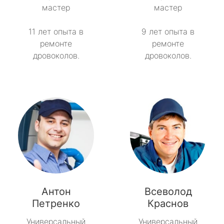
мастер
мастер
Токсово
11 лет опыта в
9 лет опыта в
ремонте
ремонте
Толмачёво
дровоколов.
дровоколов.
Ульяновка
Фёдоровское
Форносово
Янино-1
Антон
Всеволод
Петренко
Краснов
Универсальный
Универсальный