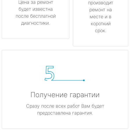
Цена за ремонт
производит
будет известна
Мурино
ремонт на
после бесплатной
месте и в
диагностики.
короткий
Никольское
срок.
Новая Ладога
Отрадное
Пикалёво
Подпорожье
Получение гарантии
Приморск
Сразу после всех работ Вам будет
Приозерск
предоставлена гарантия.
Светогорск