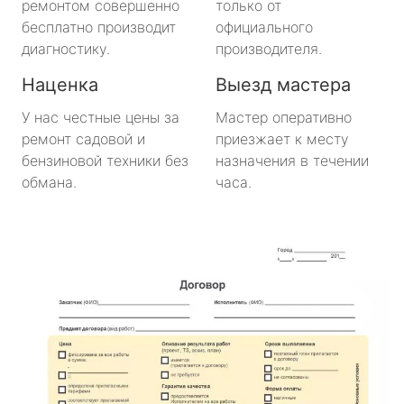
ремонтом совершенно
только от
Важины
бесплатно производит
официального
диагностику.
производителя.
Виллози
Наценка
Выезд мастера
Вознесенье
У нас честные цены за
Мастер оперативно
ремонт садовой и
приезжает к месту
Вырица
бензиновой техники без
назначения в течении
обмана.
часа.
Дружная Горка
Дубровка
Ефимовский
имени Морозова
имени Свердлова