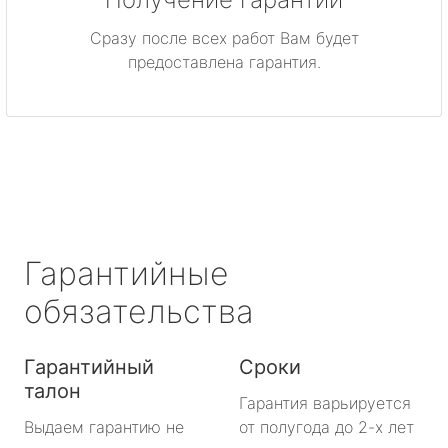
Приморск
Сразу после всех работ Вам будет
Приозерск
предоставлена гарантия.
Светогорск
Сертолово
Сланцы
Сосновый Бор
Гарантийные
Сясьстрой
обязательства
Тихвин
Гарантийный
Сроки
талон
Тосно
Гарантия варьируется
Выдаем гарантию не
от полугода до 2-х лет
Шлиссельбург