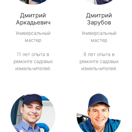
Синявино
Дмитрий
Дмитрий
Советский
Аркадьевич
Зарубов
Универсальный
Универсальный
Тайцы
мастер
мастер
Токсово
11 лет опыта в
9 лет опыта в
ремонте садовых
ремонте садовых
Толмачёво
измельчителей.
измельчителей.
Ульяновка
Фёдоровское
Форносово
Янино-1