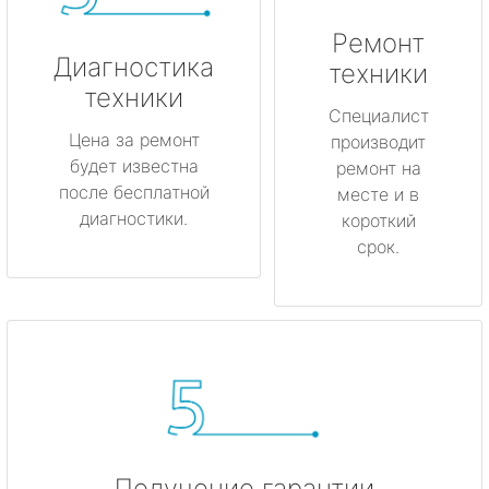
Лодейное Поле
Ремонт
Луга
Диагностика
техники
техники
Любань
Специалист
Цена за ремонт
производит
будет известна
Мурино
ремонт на
после бесплатной
месте и в
диагностики.
короткий
Никольское
срок.
Новая Ладога
Отрадное
Пикалёво
Подпорожье
Получение гарантии