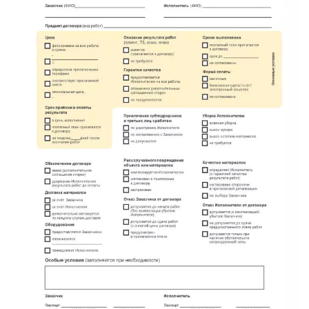
имени Морозова
имени Свердлова
Красный Бор
Кузнечное
Кузьмоловский
Лебяжье
Лесогорский
Мга
Назия