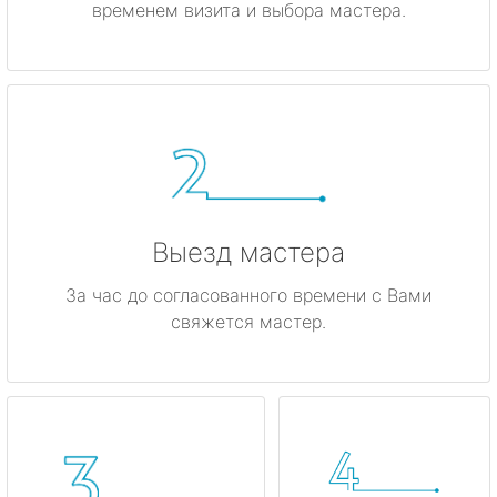
временем визита и выбора мастера.
Высоцк
Гатчина
Ивангород
Каменногорск
Кингисепп
Выезд мастера
Кириши
За час до согласованного времени с Вами
свяжется мастер.
Кировск
Коммунар
Кудрово