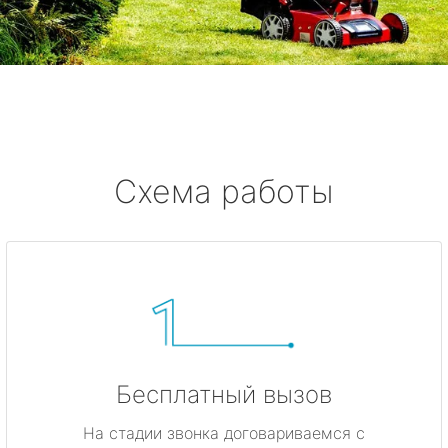
Тярлево
Смолячково
Ушково
Серово
Схема работы
Бокситогорск
Волосово
Волхов
Всеволожск
Бесплатный вызов
Выборг
На стадии звонка договариваемся с