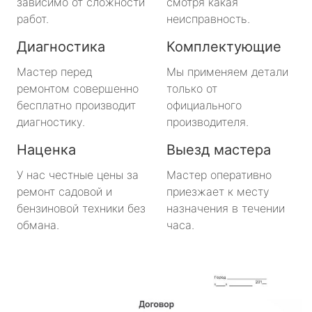
зависимо от сложности
смотря какая
работ.
неисправность.
Большая Ижора
Диагностика
Комплектующие
Будогощь
Мастер перед
Мы применяем детали
ремонтом совершенно
только от
Важины
бесплатно производит
официального
диагностику.
производителя.
Виллози
Наценка
Выезд мастера
Вознесенье
У нас честные цены за
Мастер оперативно
ремонт садовой и
приезжает к месту
Вырица
бензиновой техники без
назначения в течении
обмана.
часа.
Дружная Горка
Дубровка
Ефимовский