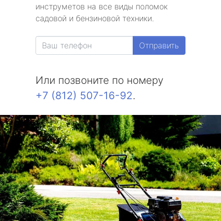
инструметов на все виды поломок
Репино
садовой и бензиновой техники.
Александровская
Отправить
Белоостров
Или позвоните по номеру
Молодежное
+7 (812) 507-16-92
.
Солнечное
Комарово
Усть-Ижора
Саперный
Петро-Славянка