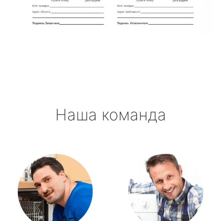
Никольский
Новоселье
Павлово
Приладожский
Наша команда
Рахья
Рощино
Рябово
Свирьстрой
Сиверский