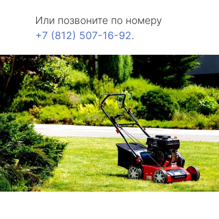
Белоостров
Или позвоните по номеру
Молодежное
+7 (812) 507-16-92
.
Солнечное
Комарово
Усть-Ижора
Саперный
Петро-Славянка
Тярлево
Смолячково
Ушково