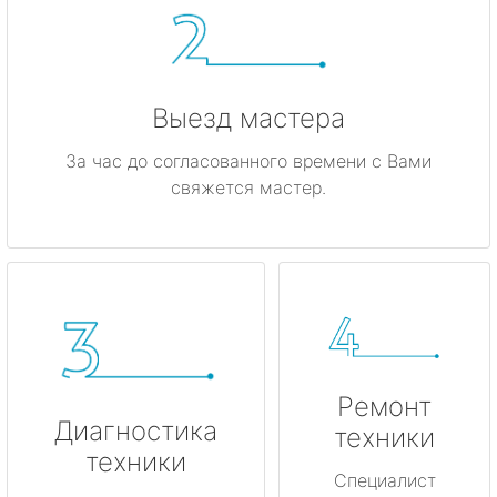
Каменногорск
Кингисепп
Выезд мастера
Кириши
За час до согласованного времени с Вами
свяжется мастер.
Кировск
Коммунар
Кудрово
Лодейное Поле
Ремонт
Луга
Диагностика
техники
техники
Любань
Специалист