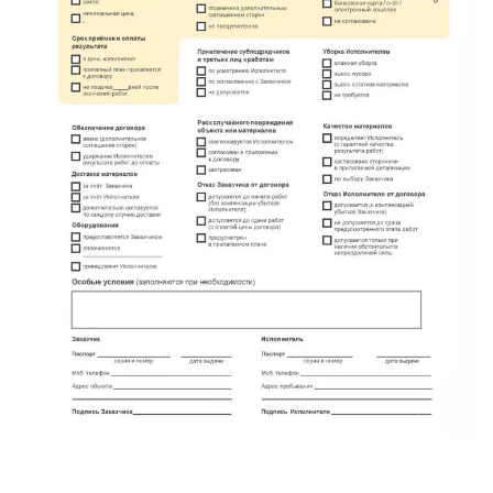
Красный Бор
Кузнечное
Кузьмоловский
Лебяжье
Лесогорский
Мга
Назия
Никольский
Новоселье