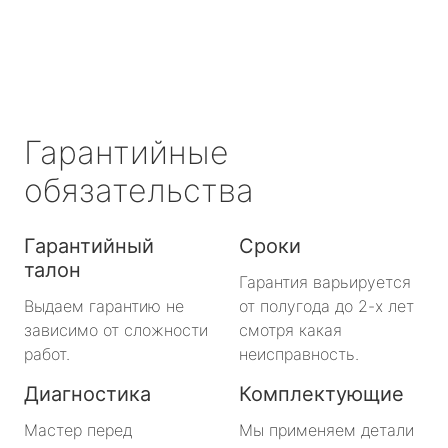
Сертолово
Сланцы
Сосновый Бор
Гарантийные
Сясьстрой
обязательства
Тихвин
Гарантийный
Сроки
талон
Тосно
Гарантия варьируется
Выдаем гарантию не
от полугода до 2-х лет
Шлиссельбург
зависимо от сложности
смотря какая
работ.
неисправность.
Большая Ижора
Диагностика
Комплектующие
Будогощь
Мастер перед
Мы применяем детали