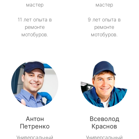
мастер
мастер
Токсово
11 лет опыта в
9 лет опыта в
ремонте
ремонте
Толмачёво
мотобуров.
мотобуров.
Ульяновка
Фёдоровское
Форносово
Янино-1
Антон
Всеволод
Петренко
Краснов
Универсальный
Универсальный