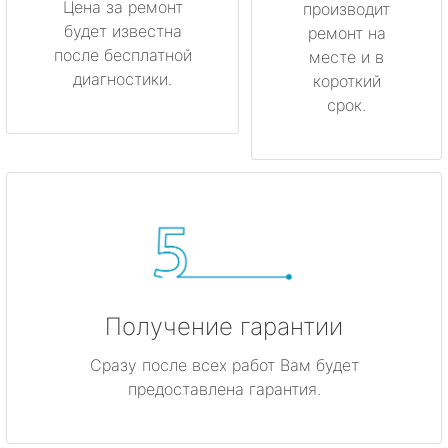
Цена за ремонт
производит
будет известна
Мурино
ремонт на
после бесплатной
месте и в
диагностики.
короткий
Никольское
срок.
Новая Ладога
Отрадное
Пикалёво
Подпорожье
Получение гарантии
Приморск
Сразу после всех работ Вам будет
Приозерск
предоставлена гарантия.
Светогорск