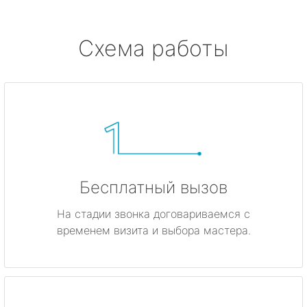
Серово
Схема работы
Бокситогорск
Волосово
Волхов
Всеволожск
Бесплатный вызов
Выборг
На стадии звонка договариваемся с
временем визита и выбора мастера.
Высоцк
Гатчина
Ивангород