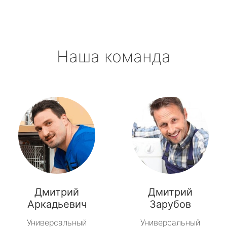
Павлово
Приладожский
Наша команда
Рахья
Рощино
Рябово
Свирьстрой
Сиверский
Синявино
Дмитрий
Дмитрий
Советский
Аркадьевич
Зарубов
Универсальный
Универсальный
Тайцы