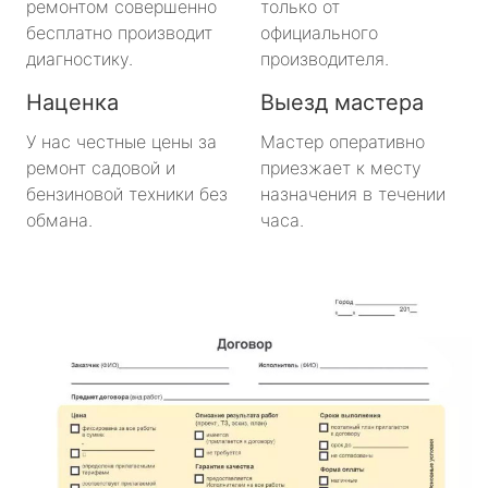
ремонтом совершенно
только от
Важины
бесплатно производит
официального
диагностику.
производителя.
Виллози
Наценка
Выезд мастера
Вознесенье
У нас честные цены за
Мастер оперативно
ремонт садовой и
приезжает к месту
Вырица
бензиновой техники без
назначения в течении
обмана.
часа.
Дружная Горка
Дубровка
Ефимовский
имени Морозова
имени Свердлова