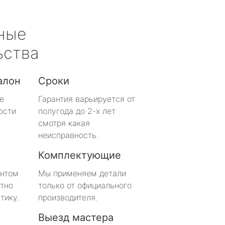
ные
ьства
алон
Сроки
е
Гарантия варьируется от
ости
полугода до 2-х лет
смотря какая
неисправность.
Комплектующие
онтом
Мы применяем детали
тно
только от официального
тику.
производителя.
Выезд мастера