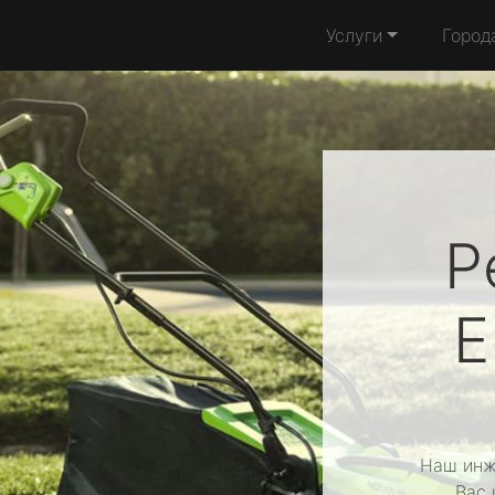
Услуги
Город
Р
E
Наш инж
Вас 