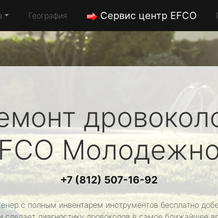
Сервис центр EFCO
а
География
емонт дровокол
FCO
Молодежн
+7 (812) 507-16-92
енер с полным инвентарем инструментов бесплатно добе
и сделает диагностику дровоколов в самое ближайшее в