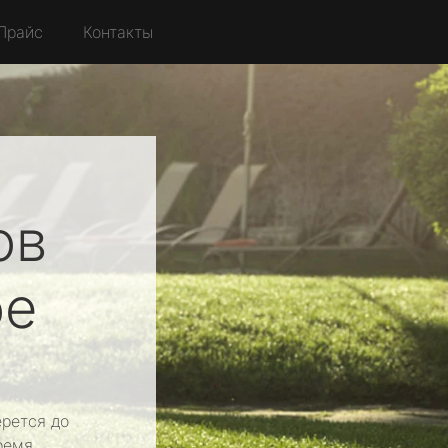
Прайс
Контакты
ов
ое
рется до
ремя.