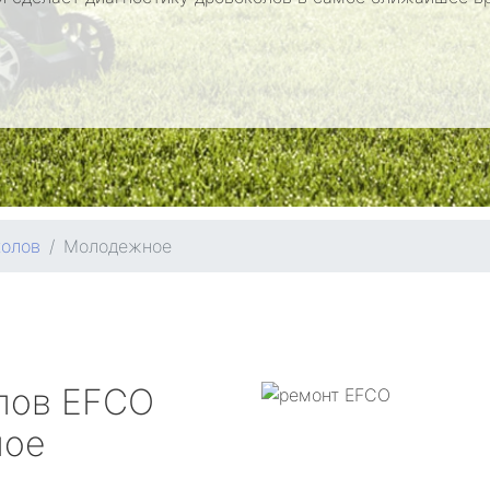
колов
Молодежное
лов
EFCO
ное