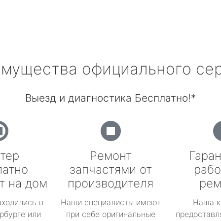
мущества официального се
Выезд и диагностика Бесплатно!*
тер
Ремонт
Гаран
латно
запчастями от
рабо
т на дом
производителя
рем
аходились в
Наши специалисты имеют
Наша к
рбурге или
при себе оригинальные
предоставл