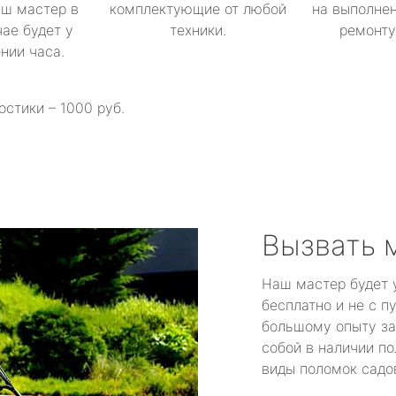
аш мастер в
комплектующие от любой
на выполнен
ае будет у
техники.
ремонту 
ении часа.
остики – 1000 руб.
Вызвать 
Наш мастер будет 
бесплатно и не с п
большому опыту за
собой в наличии по
виды поломок садов