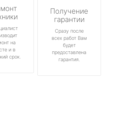
монт
Получение
хники
гарантии
циалист
Сразу после
изводит
всех работ Вам
монт на
будет
сте и в
предоставлена
кий срок.
гарантия.