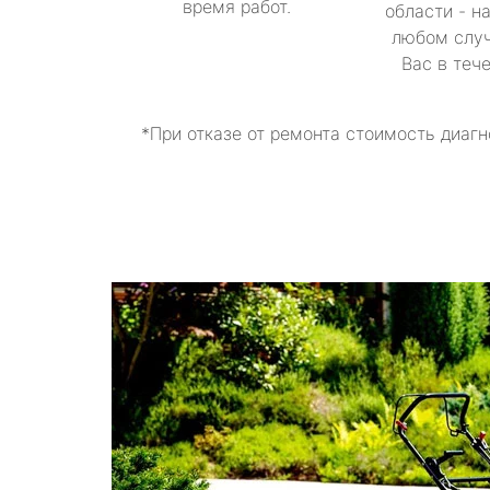
время работ.
области - н
любом случ
Вас в теч
*При отказе от ремонта стоимость диагн