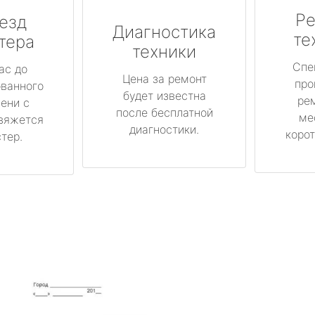
Ре
езд
Диагностика
те
тера
техники
Спе
ас до
Цена за ремонт
про
ованного
будет известна
ре
ени с
после бесплатной
ме
вяжется
диагностики.
корот
тер.