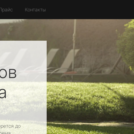
Прайс
Контакты
ов
а
рется до
ремя.