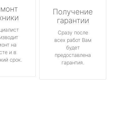
монт
Получение
хники
гарантии
циалист
Сразу после
изводит
всех работ Вам
монт на
будет
сте и в
предоставлена
кий срок.
гарантия.