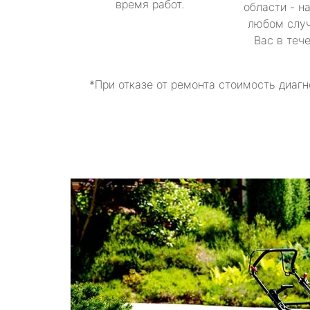
время работ.
области - н
любом случ
Вас в теч
*При отказе от ремонта стоимость диагн