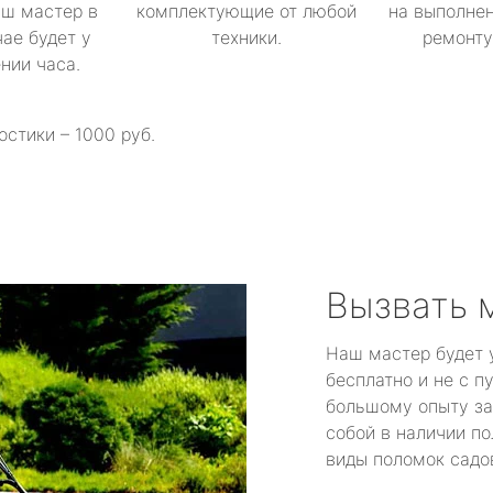
аш мастер в
комплектующие от любой
на выполнен
ае будет у
техники.
ремонту 
ении часа.
остики – 1000 руб.
Вызвать 
Наш мастер будет 
бесплатно и не с п
большому опыту за
собой в наличии по
виды поломок садов