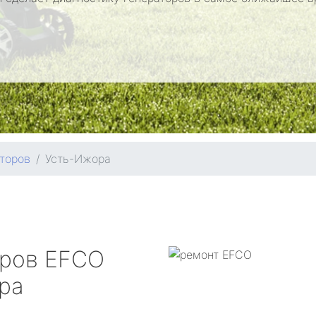
торов
Усть-Ижора
оров
EFCO
ра