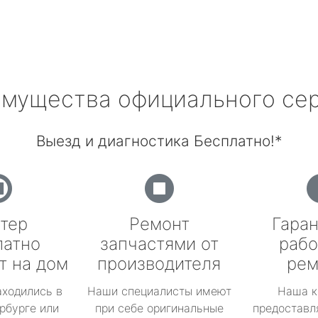
мущества официального се
Выезд и диагностика Бесплатно!*
тер
Ремонт
Гаран
латно
запчастями от
рабо
т на дом
производителя
рем
аходились в
Наши специалисты имеют
Наша к
рбурге или
при себе оригинальные
предоставл