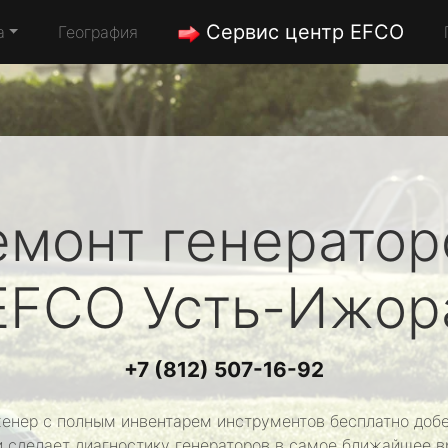
Сервис центр EFCO
а
География
емонт генератор
EFCO
Усть-Ижор
+7 (812) 507-16-92
енер с полным инвентарем инструментов бесплатно добе
и сделает диагностику генераторов в самое ближайшее в