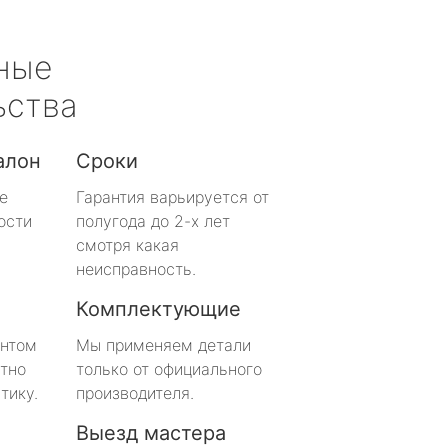
ные
ьства
алон
Сроки
е
Гарантия варьируется от
ости
полугода до 2-х лет
смотря какая
неисправность.
Комплектующие
онтом
Мы применяем детали
тно
только от официального
тику.
производителя.
Выезд мастера