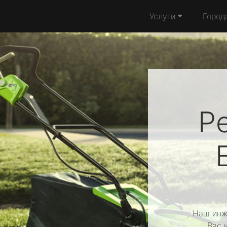
Услуги
Город
Р
Наш инж
Вас 