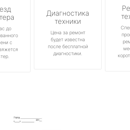
Ре
езд
Диагностика
те
тера
техники
Спе
ас до
Цена за ремонт
про
ованного
будет известна
ре
ени с
после бесплатной
ме
вяжется
диагностики.
корот
тер.