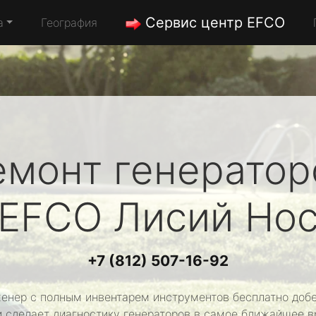
Сервис центр EFCO
а
География
емонт генератор
EFCO
Лисий Но
+7 (812) 507-16-92
енер с полным инвентарем инструментов бесплатно добе
и сделает диагностику генераторов в самое ближайшее в