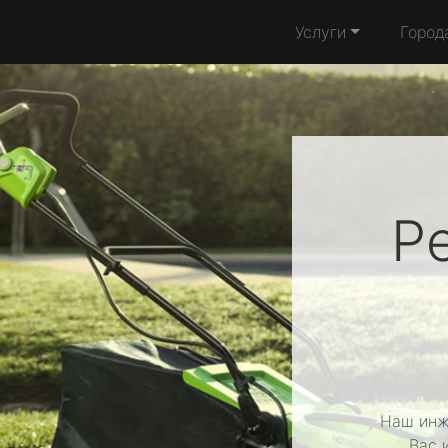
Услуги
Город
Р
Наш инж
Вас 