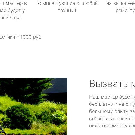
аш мастер в
комплектующие от любой
на выполнен
ае будет у
техники.
ремонту 
ении часа.
остики – 1000 руб.
Вызвать 
Наш мастер будет 
бесплатно и не с п
большому опыту за
собой в наличии по
виды поломок садов