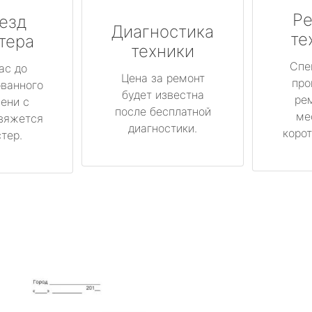
Ре
езд
Диагностика
те
тера
техники
Спе
ас до
Цена за ремонт
про
ованного
будет известна
ре
ени с
после бесплатной
ме
вяжется
диагностики.
корот
тер.