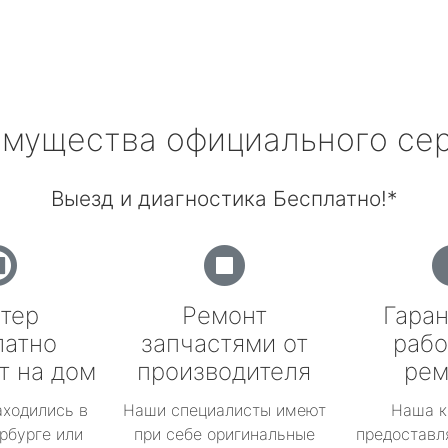
мущества официального се
Выезд и диагностика Бесплатно!*
тер
Ремонт
Гаран
латно
запчастями от
рабо
т на дом
производителя
рем
аходились в
Наши специалисты имеют
Наша к
рбурге или
при себе оригинальные
предоставл