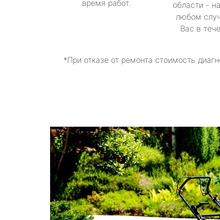
время работ.
области - н
любом случ
Вас в теч
*При отказе от ремонта стоимость диагн