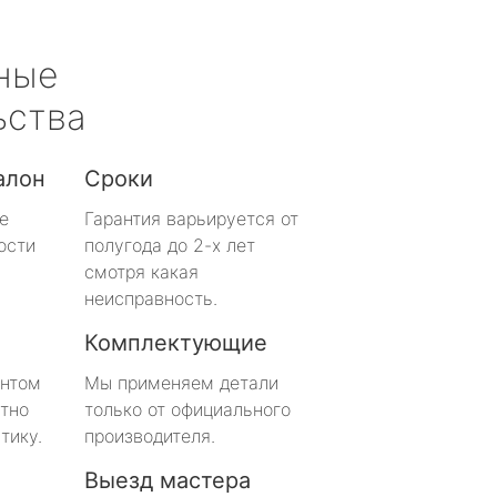
ные
ьства
алон
Сроки
е
Гарантия варьируется от
ости
полугода до 2-х лет
смотря какая
неисправность.
Комплектующие
онтом
Мы применяем детали
тно
только от официального
тику.
производителя.
Выезд мастера