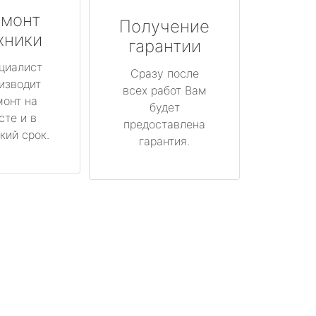
монт
Получение
хники
гарантии
циалист
Сразу после
изводит
всех работ Вам
монт на
будет
сте и в
предоставлена
кий срок.
гарантия.