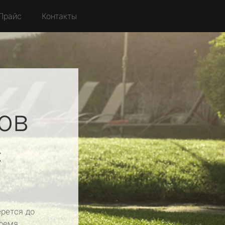
Прайс
Контакты
ов
с
рется до
ремя.