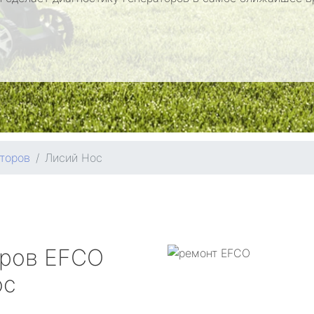
торов
Лисий Нос
оров
EFCO
ос