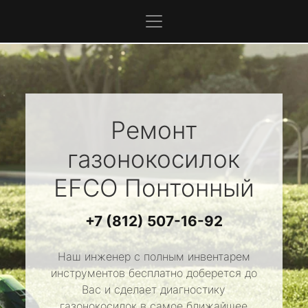
Ремонт
газонокосилок
EFCO
Понтонный
+7 (812) 507-16-92
Наш инженер с полным инвентарем
инструментов бесплатно доберется до
Вас и сделает диагностику
газонокосилок в самое ближайшее