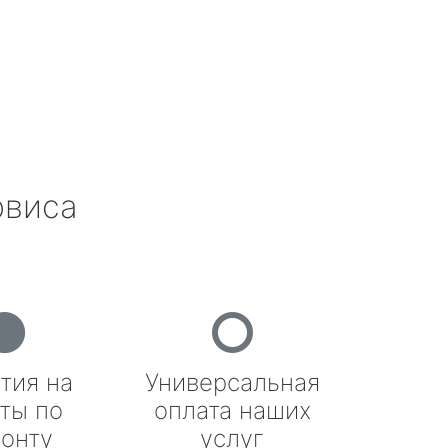
рвиса
тия на
Универсальная
ты по
оплата наших
онту
услуг