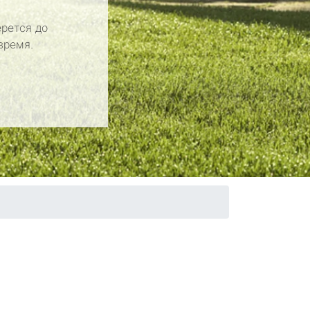
рется до
время.