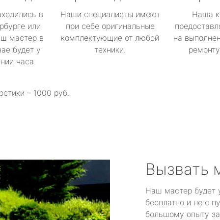
аходились в
Наши специалисты имеют
Наша к
рбурге или
при себе оригинальные
предоставл
аш мастер в
комплектующие от любой
на выполнен
ае будет у
техники.
ремонту 
ении часа.
остики – 1000 руб.
Вызвать 
Наш мастер будет 
бесплатно и не с п
большому опыту за