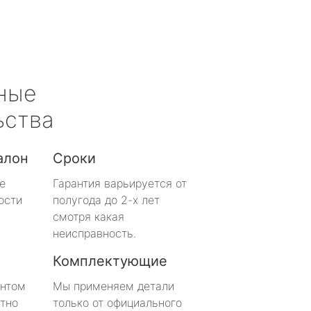
ные
ьства
алон
Сроки
е
Гарантия варьируется от
ости
полугода до 2-х лет
смотря какая
неисправность.
Комплектующие
онтом
Мы применяем детали
тно
только от официального