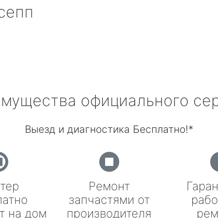
сепп
мущества официального се
Выезд и диагностика Бесплатно!*
тер
Ремонт
Гаран
латно
запчастями от
рабо
т на дом
производителя
рем