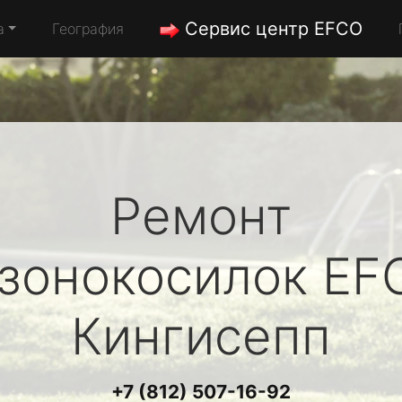
Сервис центр EFCO
а
География
Ремонт
азонокосилок
EF
Кингисепп
+7 (812) 507-16-92