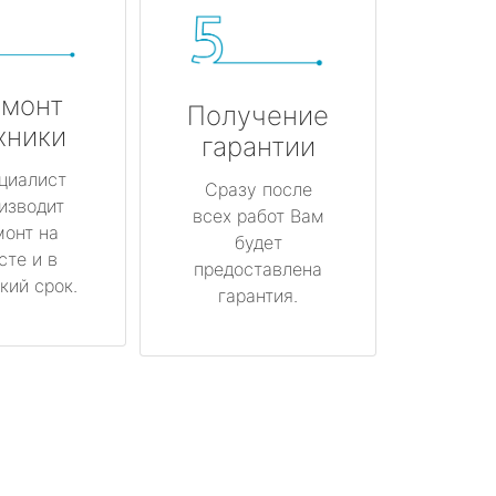
монт
Получение
хники
гарантии
циалист
Сразу после
изводит
всех работ Вам
монт на
будет
сте и в
предоставлена
кий срок.
гарантия.