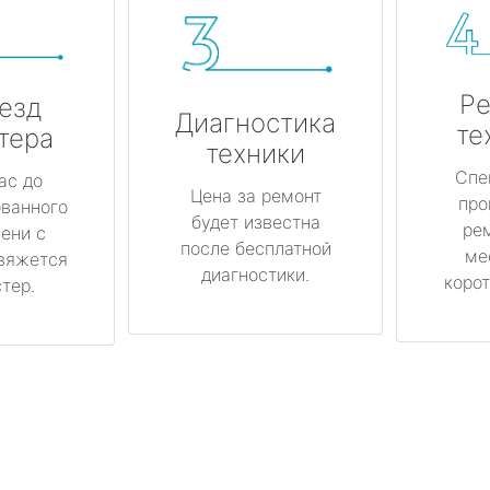
Ре
езд
Диагностика
те
тера
техники
Спе
ас до
Цена за ремонт
про
ованного
будет известна
ре
ени с
после бесплатной
ме
вяжется
диагностики.
корот
тер.