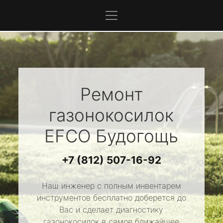
Ремонт
газонокосилок
EFCO
Будогощь
+7 (812) 507-16-92
Наш инженер с полным инвентарем
инструментов бесплатно доберется до
Вас и сделает диагностику
газонокосилок в самое ближайшее