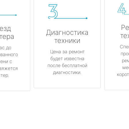
Ре
езд
Диагностика
те
тера
техники
Спе
ас до
Цена за ремонт
про
ованного
будет известна
ре
ени с
после бесплатной
ме
вяжется
диагностики.
корот
тер.