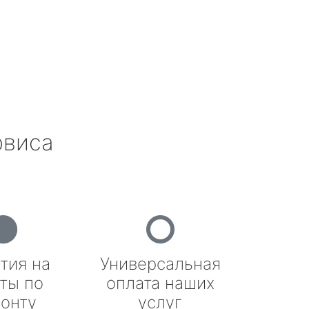
рвиса
тия на
Универсальная
ты по
оплата наших
онту
услуг