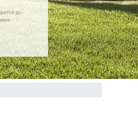
рется до
ремя.