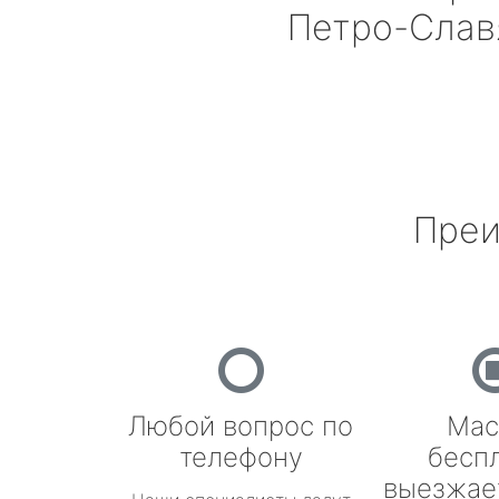
Петро-Слав
Преи
Любой вопрос по
Мас
телефону
бесп
выезжае