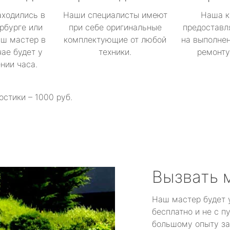
аходились в
Наши специалисты имеют
Наша к
рбурге или
при себе оригинальные
предоставл
аш мастер в
комплектующие от любой
на выполнен
ае будет у
техники.
ремонту 
ении часа.
остики – 1000 руб.
Вызвать 
Наш мастер будет 
бесплатно и не с п
большому опыту за