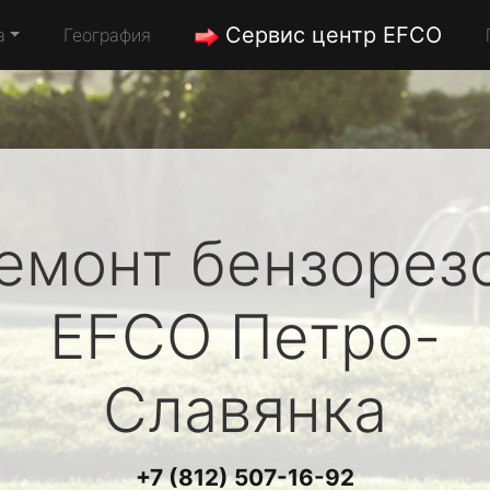
Сервис центр EFCO
а
География
емонт бензорез
EFCO
Петро-
Славянка
+7 (812) 507-16-92