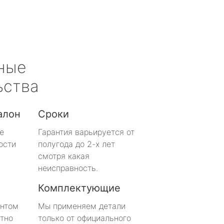
ные
ьства
алон
Сроки
е
Гарантия варьируется от
ости
полугода до 2-х лет
смотря какая
неисправность.
Комплектующие
онтом
Мы применяем детали
тно
только от официального