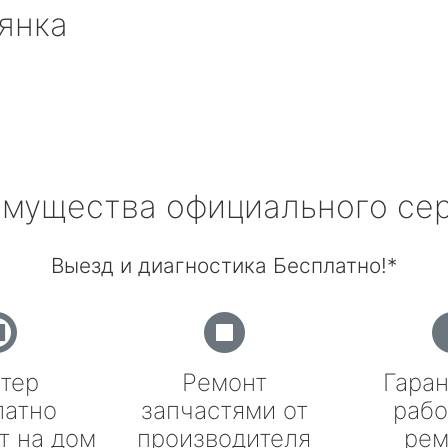
янка
мущества официального се
Выезд и диагностика Бесплатно!*
тер
Ремонт
Гаран
латно
запчастями от
рабо
т на дом
производителя
рем