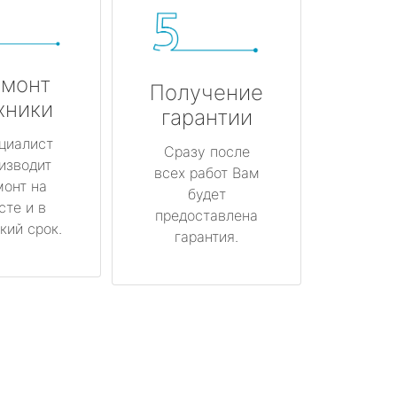
монт
Получение
хники
гарантии
циалист
Сразу после
изводит
всех работ Вам
монт на
будет
сте и в
предоставлена
кий срок.
гарантия.