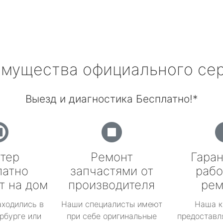
мущества официального се
Выезд и диагностика Бесплатно!*
тер
Ремонт
Гаран
латно
запчастями от
рабо
т на дом
производителя
рем
аходились в
Наши специалисты имеют
Наша к
рбурге или
при себе оригинальные
предоставл