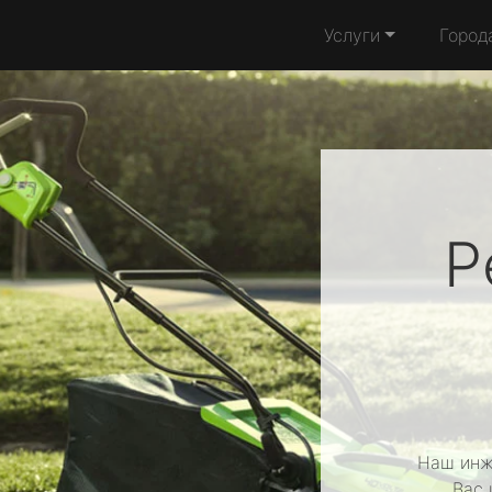
Услуги
Город
Р
Наш инж
Вас 