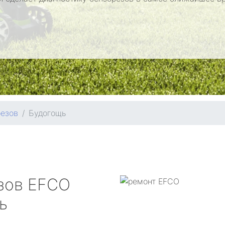
резов
Будогощь
зов
EFCO
ь