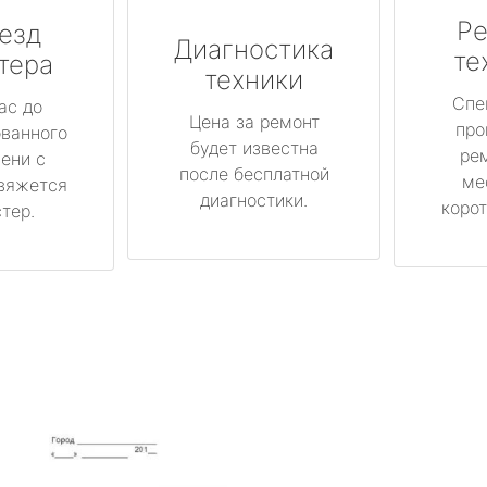
Ре
езд
Диагностика
те
тера
техники
Спе
ас до
Цена за ремонт
про
ованного
будет известна
ре
ени с
после бесплатной
ме
вяжется
диагностики.
корот
тер.