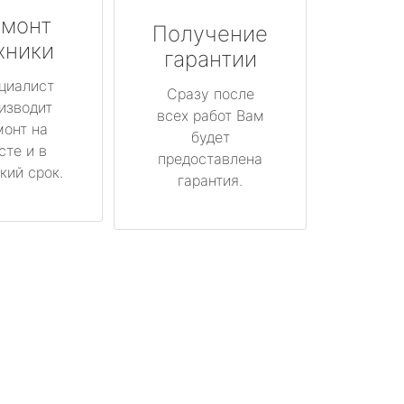
монт
Получение
хники
гарантии
циалист
Сразу после
изводит
всех работ Вам
монт на
будет
сте и в
предоставлена
кий срок.
гарантия.