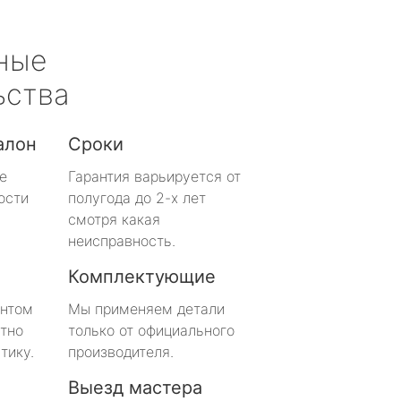
ные
ьства
алон
Сроки
е
Гарантия варьируется от
ости
полугода до 2-х лет
смотря какая
неисправность.
Комплектующие
онтом
Мы применяем детали
тно
только от официального
тику.
производителя.
Выезд мастера