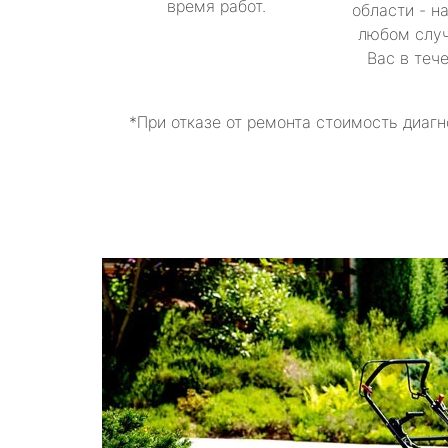
время работ.
области - н
любом случ
Вас в теч
*При отказе от ремонта стоимость диагн