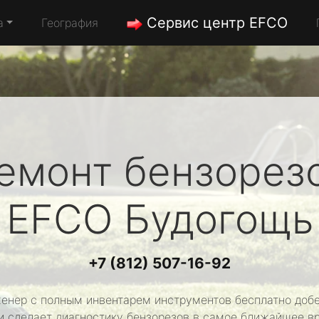
Сервис центр EFCO
а
География
емонт бензорез
EFCO
Будогощь
+7 (812) 507-16-92
енер с полным инвентарем инструментов бесплатно добе
и сделает диагностику бензорезов в самое ближайшее в