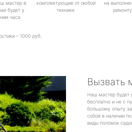
аш мастер в
комплектующие от любой
на выполнен
ае будет у
техники.
ремонту 
ении часа.
остики – 1000 руб.
Вызвать 
Наш мастер будет 
бесплатно и не с п
большому опыту за
собой в наличии по
виды поломок садов