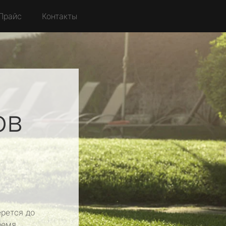
Прайс
Контакты
ов
рется до
ремя.