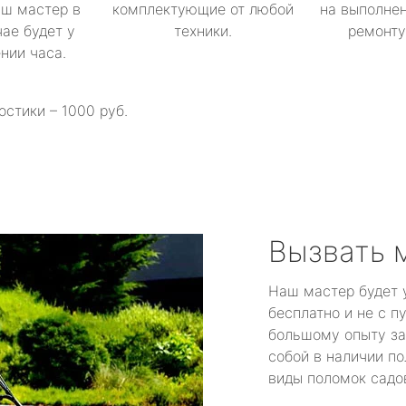
аш мастер в
комплектующие от любой
на выполнен
ае будет у
техники.
ремонту 
ении часа.
остики – 1000 руб.
Вызвать 
Наш мастер будет 
бесплатно и не с п
большому опыту за
собой в наличии по
виды поломок садов