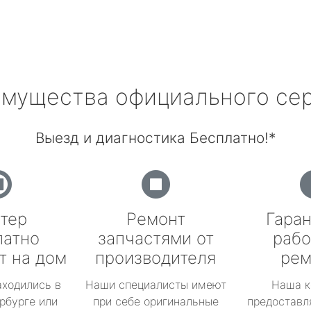
мущества официального се
Выезд и диагностика Бесплатно!*
тер
Ремонт
Гаран
латно
запчастями от
рабо
т на дом
производителя
рем
аходились в
Наши специалисты имеют
Наша к
рбурге или
при себе оригинальные
предоставл