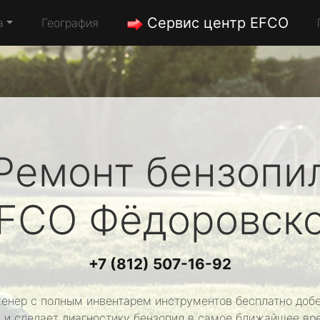
Сервис центр EFCO
а
География
Ремонт бензопи
FCO
Фёдоровск
+7 (812) 507-16-92
енер с полным инвентарем инструментов бесплатно добе
 и сделает диагностику бензопил в самое ближайшее вр