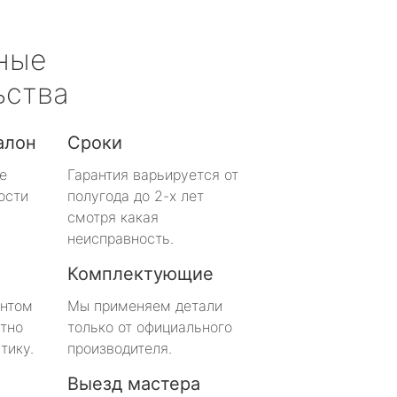
ные
ьства
алон
Сроки
е
Гарантия варьируется от
ости
полугода до 2-х лет
смотря какая
неисправность.
Комплектующие
онтом
Мы применяем детали
тно
только от официального
тику.
производителя.
Выезд мастера