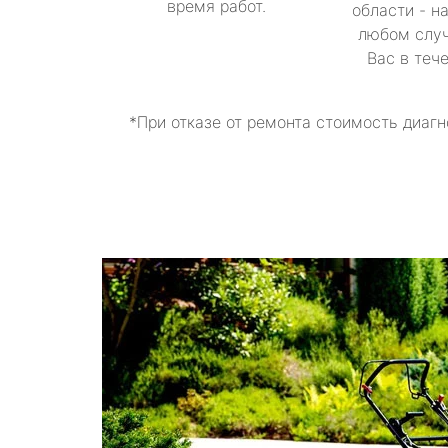
время работ.
области - н
любом случ
Вас в теч
*При отказе от ремонта стоимость диагн