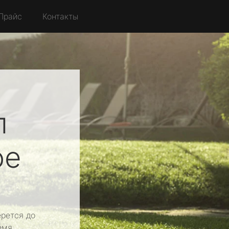
Прайс
Контакты
л
ое
рется до
емя.