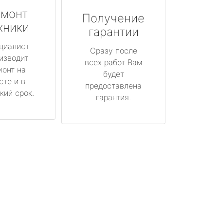
монт
Получение
хники
гарантии
циалист
Сразу после
изводит
всех работ Вам
монт на
будет
сте и в
предоставлена
кий срок.
гарантия.