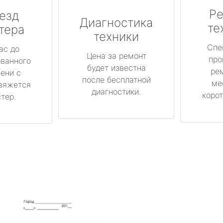
Ре
езд
Диагностика
те
тера
техники
Спе
ас до
Цена за ремонт
про
ованного
будет известна
ре
ени с
после бесплатной
ме
вяжется
диагностики.
корот
тер.