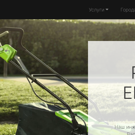
Услуги
Город
E
Наш инж
Вас