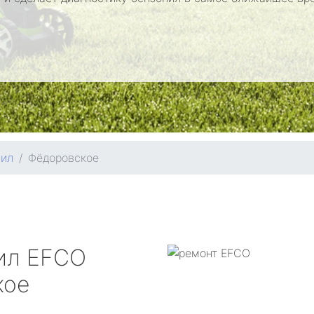
пил
Фёдоровское
ил
EFCO
кое