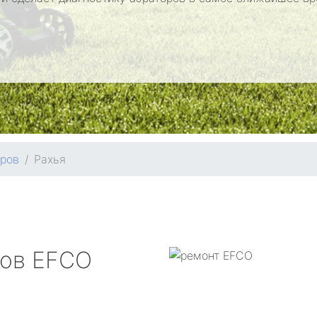
оров
Рахья
ров
EFCO