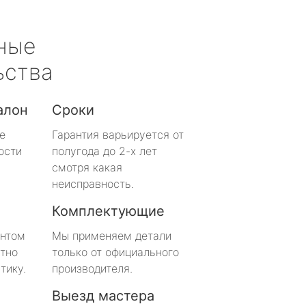
ные
ьства
алон
Сроки
е
Гарантия варьируется от
ости
полугода до 2-х лет
смотря какая
неисправность.
Комплектующие
онтом
Мы применяем детали
тно
только от официального
тику.
производителя.
Выезд мастера