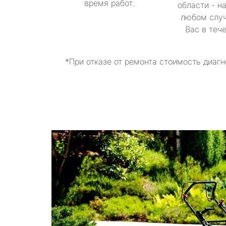
время работ.
области - н
любом случ
Вас в теч
*При отказе от ремонта стоимость диагн