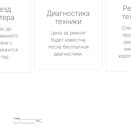
Ре
езд
Диагностика
те
тера
техники
Спе
ас до
Цена за ремонт
про
ованного
будет известна
ре
ени с
после бесплатной
ме
вяжется
диагностики.
корот
тер.