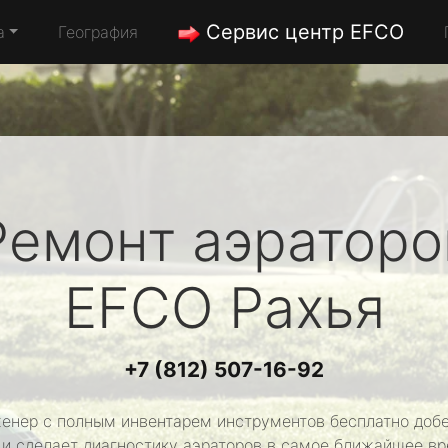
Сервис центр EFCO
а
География
Ремонт аэраторо
EFCO
Рахья
+7 (812) 507-16-92
енер с полным инвентарем инструментов бесплатно добе
 и сделает диагностику аэраторов в самое ближайшее вр