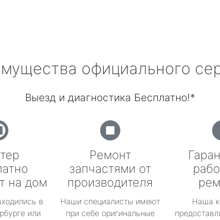
мущества официального се
Выезд и диагностика Бесплатно!*
тер
Ремонт
Гаран
латно
запчастями от
рабо
т на дом
производителя
рем
аходились в
Наши специалисты имеют
Наша к
рбурге или
при себе оригинальные
предоставл