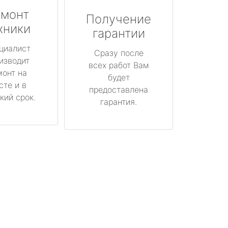
монт
Получение
хники
гарантии
циалист
Сразу после
изводит
всех работ Вам
монт на
будет
сте и в
предоставлена
кий срок.
гарантия.