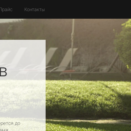
Прайс
Контакты
в
рется до
емя.