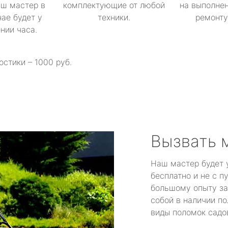
аш мастер в
комплектующие от любой
на выполнен
ае будет у
техники.
ремонту 
ении часа.
остики – 1000 руб.
Вызвать 
Наш мастер будет 
бесплатно и не с п
большому опыту за
собой в наличии по
виды поломок садов