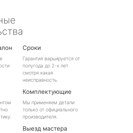
ные
ьства
алон
Сроки
е
Гарантия варьируется от
ости
полугода до 2-х лет
смотря какая
неисправность.
Комплектующие
онтом
Мы применяем детали
тно
только от официального
тику.
производителя.
Выезд мастера