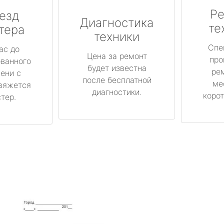
Ре
езд
Диагностика
те
тера
техники
Спе
ас до
Цена за ремонт
про
ованного
будет известна
ре
ени с
после бесплатной
ме
вяжется
диагностики.
корот
тер.