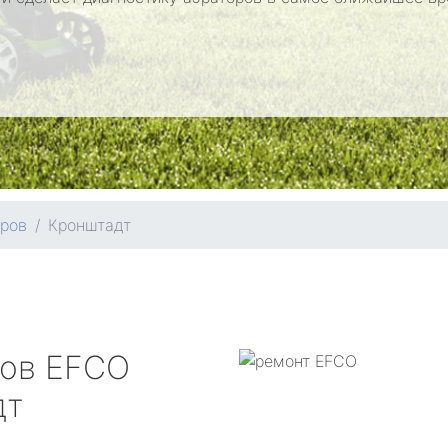
оров
Кронштадт
ров
EFCO
дт