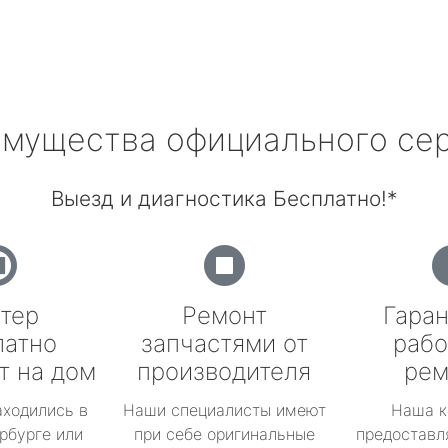
мущества официального се
Выезд и диагностика Бесплатно!*
тер
Ремонт
Гаран
латно
запчастями от
рабо
т на дом
производителя
рем
аходились в
Наши специалисты имеют
Наша к
рбурге или
при себе оригинальные
предоставл