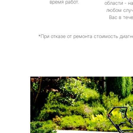
время работ.
области - н
любом случ
Вас в теч
*При отказе от ремонта стоимость диагн