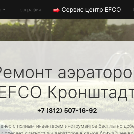
Сервис центр EFCO
а
География
Ремонт аэраторо
EFCO
Кронштад
+7 (812) 507-16-92
енер с полным инвентарем инструментов бесплатно добе
 и сделает диагностику аэраторов в самое ближайшее вр