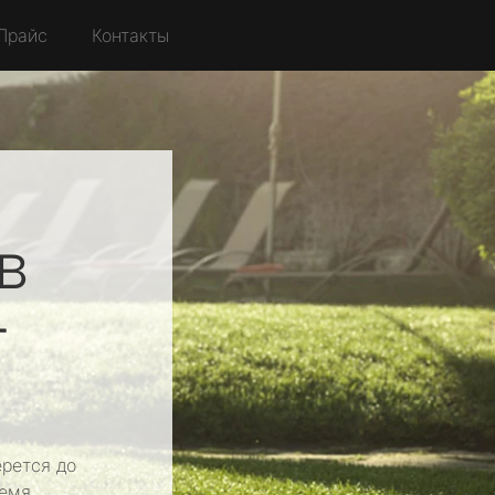
Прайс
Контакты
в
т
рется до
емя.