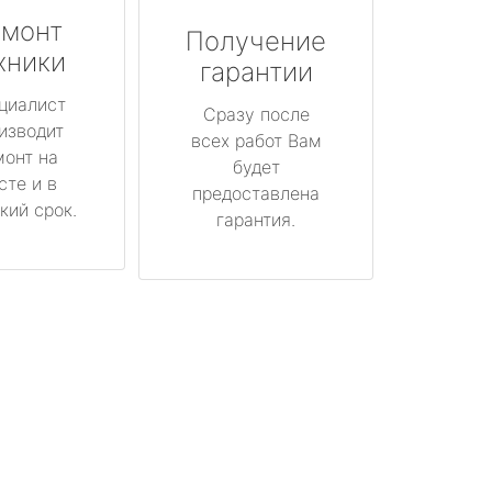
монт
Получение
хники
гарантии
циалист
Сразу после
изводит
всех работ Вам
монт на
будет
сте и в
предоставлена
кий срок.
гарантия.