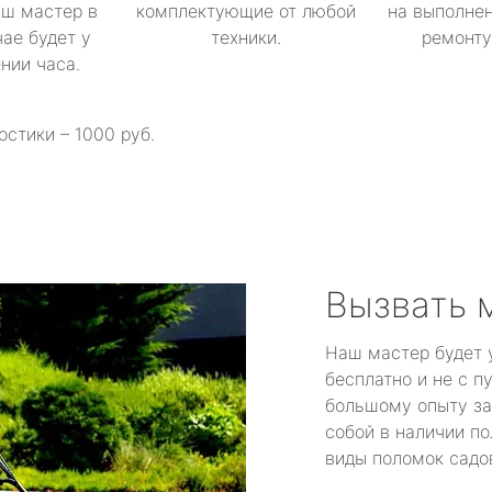
аш мастер в
комплектующие от любой
на выполнен
ае будет у
техники.
ремонту 
ении часа.
остики – 1000 руб.
Вызвать 
Наш мастер будет 
бесплатно и не с п
большому опыту за
собой в наличии по
виды поломок садов